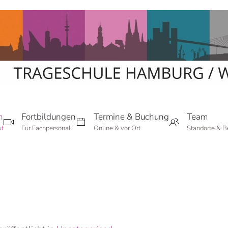
n
Fortbildungen
Termine & Buchung
Team
uf
Für Fachpersonal
Online & vor Ort
Standorte & Be